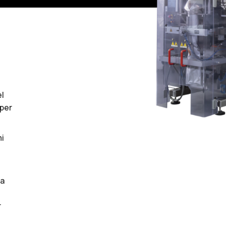
el
 per
mi
ma
r