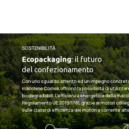
SOSTENIBILITÀ
Ecopackaging
: il futuro
del confezionamento
Con uno sguardo attento ed un impegno concreto ve
macchine Comek offrono la possibilità di utilizzare
biodegradabili. L’efficienza energetica della macc
Regolamento UE 2019/1781, grazie ai motori colleg
sulle classi di efficienza dei motori a corrente al