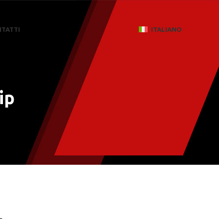
TATTI
ITALIANO
ip