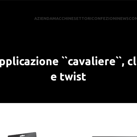
AZIENDA
MACCHINE
SETTORI
CONFEZIONI
NEWS
CON
pplicazione ``cavaliere``, cl
e twist