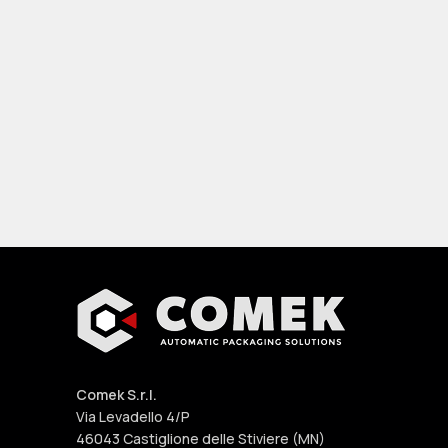
Comek S.r.l.
Via Levadello 4/P
46043 Castiglione delle Stiviere (MN)