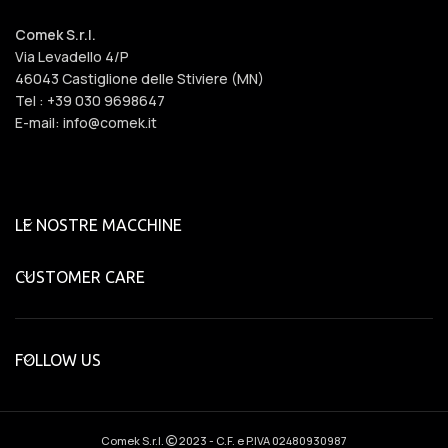
Comek S.r.l.
Via Levadello 4/P
46043 Castiglione delle Stiviere (MN)
Tel : +39 030 9698647
E-mail: info@comek.it
LE NOSTRE MACCHINE
CUSTOMER CARE
FOLLOW US
Comek S.r.l.
2023 - C.F. e P.IVA 02480930987