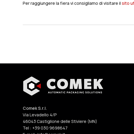
Per raggiungere la fiera vi consigliamo di visitare il
sito u
Comek S.r.l.
Via Levadello 4/P
46043 Castiglione delle Stiviere (MN)
Tel : +39 030 9698647