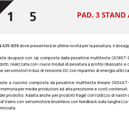
d A35-B39
dove presenterà le ultime novità per la pesatura, il dosa
ste doypack con zip composta dalla pesatrice multitesta CK18ST-
otti, realizzata con i nuovi moduli di pesatura a profilo ribassato e 
servomotori in bus di tensione DC con risparmio di energia utilizzata,
ste a cuscino composta da pesatrice multitesta lineare CK04ST-L
di memoria per medie produzioni ad alta precisione e costi contenuti.
l prodotto. Adatta anche per prodotti fragili con l’utilizzo di nastri
 di traino con servomotore brushless con feedback sulla lunghezza f
innovata.