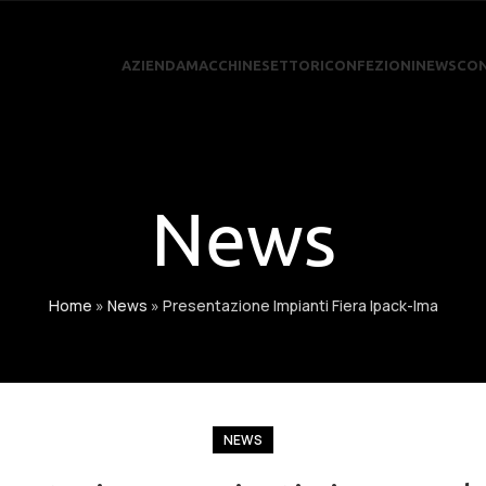
AZIENDA
MACCHINE
SETTORI
CONFEZIONI
NEWS
CON
News
Home
»
News
»
Presentazione Impianti Fiera Ipack-Ima
NEWS