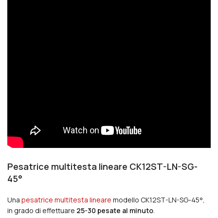
Pesatrice multitesta lineare CK12ST-LN-SG-
45°
Una
pesatrice multitesta lineare
modello
CK12ST-LN-SG-45°,
in grado di effettuare
25-30 pesate al minuto
.