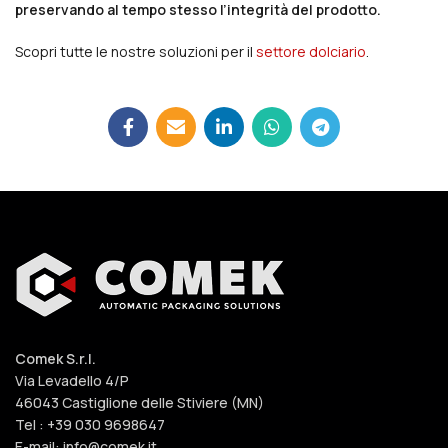
preservando al tempo stesso l’integrità del prodotto.
Scopri tutte le nostre soluzioni per il
settore dolciario
.
Comek S.r.l.
Via Levadello 4/P
46043 Castiglione delle Stiviere (MN)
Tel : +39 030 9698647
E-mail: info@comek.it