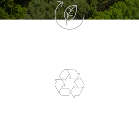
Materiali compostabili
minimo impatto ambientale
100% riciclabile
riduzione degli sprechi