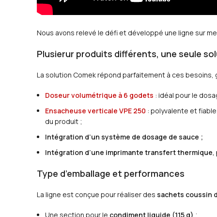
Nous avons relevé le défi et développé une ligne sur m
Plusierur produits différents, une seule so
La solution Comek répond parfaitement à ces besoins, g
Doseur volumétrique à 6 godets
: idéal pour le dosa
Ensacheuse verticale VPE 250
: polyvalente et fiab
du produit ;
Intégration d’un système de dosage de sauce ;
Intégration d’une imprimante transfert thermique
,
Type d’emballage et performances
La ligne est conçue pour réaliser des
sachets coussin 
Une section pour le
condiment liquide (115 g)
;