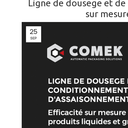
Ligne de dousege et de 
sur mesure
25
SEP